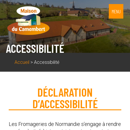
MENU
MAISON DU CAMEMBERT
MAISON DU CAMEMBERT
ACCESSIBILITÉ
Accueil
>
Accessibilité
DÉCLARATION
D’ACCESSIBILITÉ
Les Fromageries de Normandie s’engage à rendre